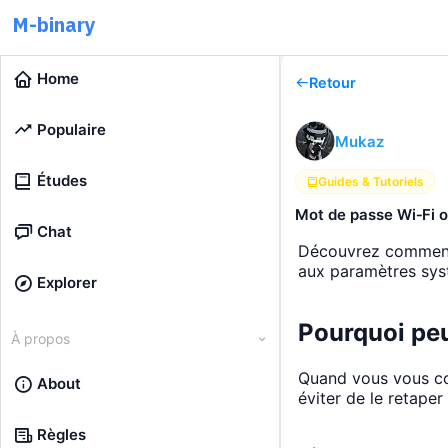
M-binary
Home
Retour
Populaire
Mukaz
Études
Guides & Tutoriels
Mot de passe Wi‑Fi o
Chat
Découvrez comment 
aux paramètres sy
Explorer
Pourquoi peu
À propos
Quand vous vous co
About
éviter de le retaper
Règles