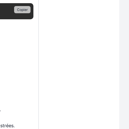
Copier
.
strées.