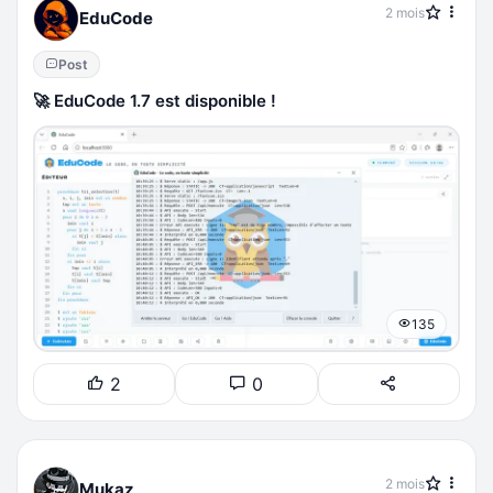
2 mois
EduCode
Post
🚀 EduCode 1.7 est disponible !
135
2
0
2 mois
Mukaz