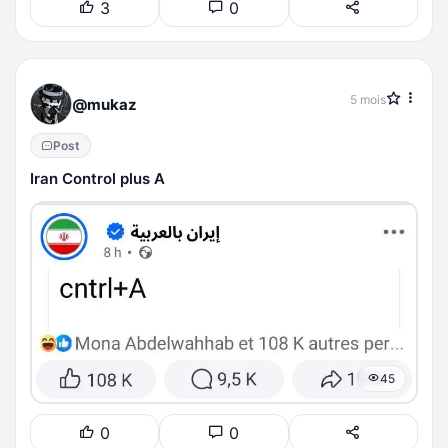
3
0
5 mois
@mukaz
Post
Iran Control plus A
45
0
0