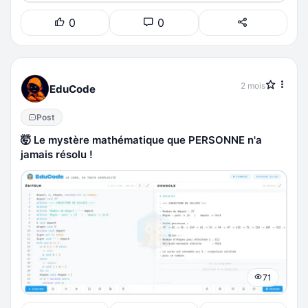
0
0
2 mois
EduCode
Post
🤯 Le mystère mathématique que PERSONNE n'a
jamais résolu !
71