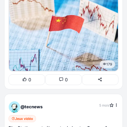
179
0
0
5 mois
@tecnews
Jeux vidéo