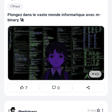
Post
Plongez dans le vaste monde informatique avec m-
binary 🚀
43
7
0
6 mois
@mbinary