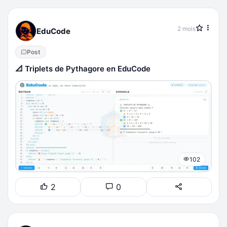
2 mois
EduCode
Post
📐 Triplets de Pythagore en EduCode
102
2
0