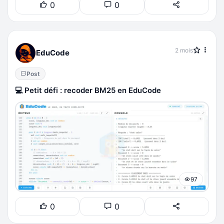
0
0
2 mois
EduCode
Post
💻 Petit défi : recoder BM25 en EduCode
97
0
0