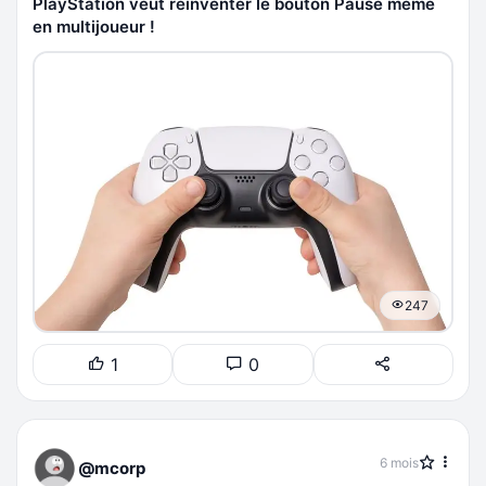
PlayStation veut réinventer le bouton Pause même
en multijoueur !
247
1
0
6 mois
@mcorp