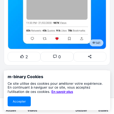
141
2
0
m-binary Cookies
6 mois
@mukaz
Ce site utilise des cookies pour améliorer votre expérience.
En continuant à naviguer sur ce site, vous acceptez
l'utilisation de ces cookies.
En savoir plus
Guides & Tutoriels
💨 Boostez le démarrage de votre PC Windows en
Accepter
2
5
1
quelques astuces simples ! PC Windows tr
... suite
Rechercher
Accueil
Vidéos
Discuter
Études