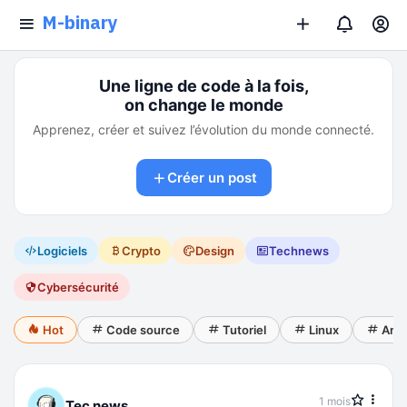
M-binary
Une ligne de code à la fois,
on change le monde
Apprenez, créer et suivez l’évolution du monde connecté.
Créer un post
Logiciels
Crypto
Design
Technews
Cybersécurité
Hot
Code source
Tutoriel
Linux
Andr
1 mois
Tec news