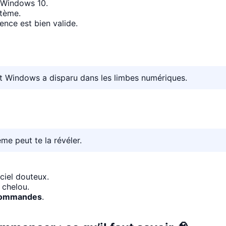
r Windows 10.
stème.
icence est bien valide.
it Windows a disparu dans les limbes numériques.
e peut te la révéler.
iciel douteux.
e chelou.
 commandes
.