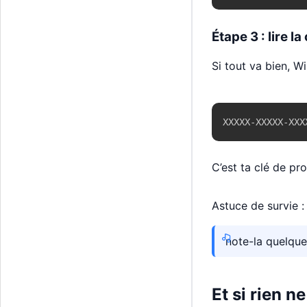
Étape 3 : lire la
Si tout va bien, W
XXXXX-XXXXX-XXX
C’est ta clé de pr
Astuce de survie :
note-la quelqu
Et si rien ne