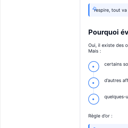
respire, tout va
Pourquoi évi
Oui, il existe des 
Mais :
certains s
d’autres af
quelques-u
Règle d’or :