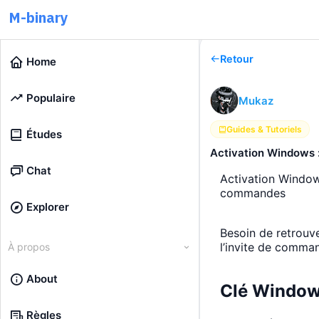
M-binary
Retour
Home
Populaire
Mukaz
Guides & Tutoriels
Études
Activation Windows :
Chat
Activation Window
commandes
Explorer
Besoin de retrouv
l’invite de comman
À propos
About
Clé Windows
Règles