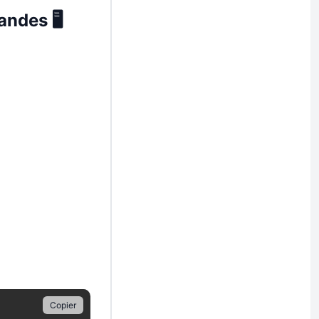
ndes 🖥️
Copier