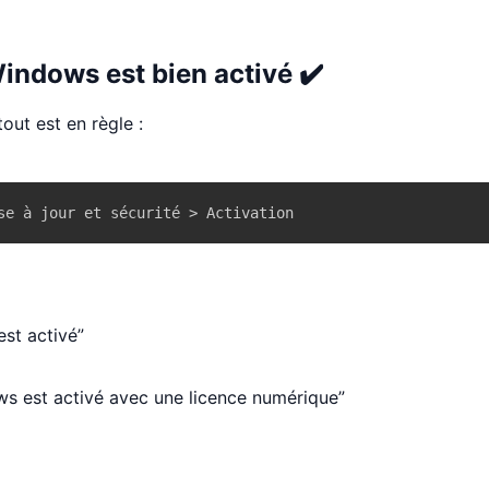
Windows est bien activé ✔️
out est en règle :
se à jour et sécurité > Activation
st activé”
s est activé avec une licence numérique”