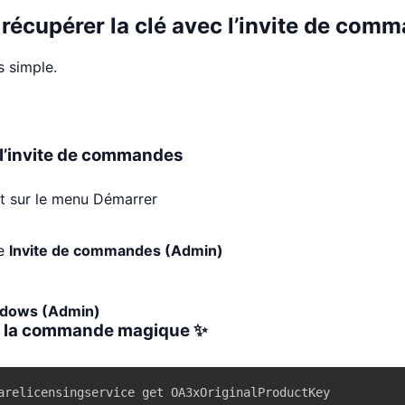
récupérer la clé avec l’invite de comma
s simple.
r l’invite de commandes
it sur le menu Démarrer
ne
Invite de commandes (Admin)
ndows (Admin)
er la commande magique ✨
arelicensingservice get OA3xOriginalProductKey