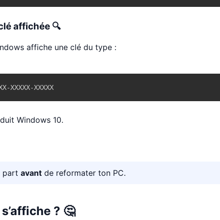
 clé affichée 🔍
indows affiche une clé du type :
XX-XXXXX-XXXXX
oduit Windows 10.
e part
avant
de reformater ton PC.
 s’affiche ? 🤔