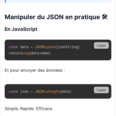
Manipuler du JSON en pratique 🛠️
En JavaScript
Copier
const
=
JSON
.
parse
(
)
;
 data 
jsonString
.
log
(
.
)
;
console
data
name
Et pour envoyer des données :
Copier
const
=
JSON
.
stringify
(
)
;
 json 
data
Simple. Rapide. Efficace.