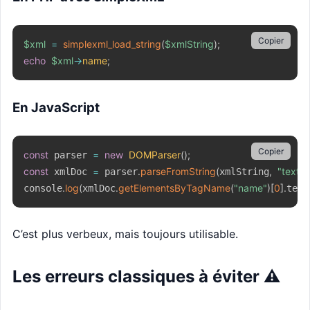
Copier
$xml
=
simplexml_load_string
(
$xmlString
)
;
echo
$xml
->
name
;
En JavaScript
Copier
const
=
new
DOMParser
(
)
;
 parser 
const
=
.
parseFromString
(
,
"text/x
 xmlDoc 
 parser
xmlString
.
log
(
.
getElementsByTagName
(
"name"
)
[
0
]
.
console
xmlDoc
text
C’est plus verbeux, mais toujours utilisable.
Les erreurs classiques à éviter ⚠️