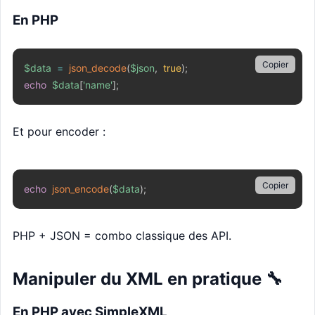
En PHP
Copier
$data
=
json_decode
(
$json
,
true
)
;
echo
$data
[
'name'
]
;
Et pour encoder :
Copier
echo
json_encode
(
$data
)
;
PHP + JSON = combo classique des API.
Manipuler du XML en pratique 🔧
En PHP avec SimpleXML