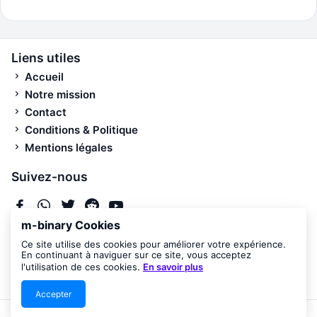
Liens utiles
Accueil
Notre mission
Contact
Conditions & Politique
Mentions légales
Suivez-nous
m-binary Cookies
Newsletter
Ce site utilise des cookies pour améliorer votre expérience.
En continuant à naviguer sur ce site, vous acceptez
Recevez les nouvelles publications par email.
l'utilisation de ces cookies.
En savoir plus
Accepter
© 2026 M-Binary — Tous droits réservés