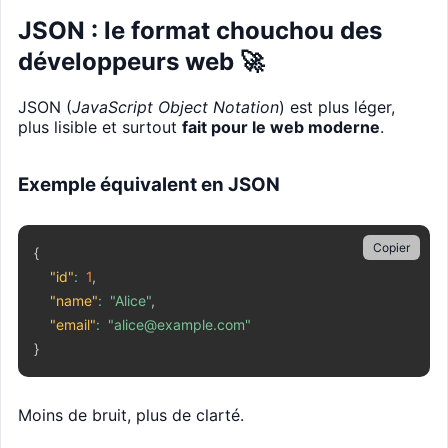
JSON : le format chouchou des
développeurs web 🚀
JSON (
JavaScript Object Notation
) est plus léger,
plus lisible et surtout
fait pour le web moderne
.
Exemple équivalent en JSON
Copier
{
"id"
:
1
,
"name"
:
"Alice"
,
"email"
:
"alice@example.com"
}
Moins de bruit, plus de clarté.