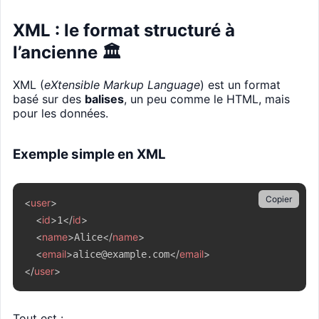
XML : le format structuré à
l’ancienne 🏛️
XML (
eXtensible Markup Language
) est un format
basé sur des
balises
, un peu comme le HTML, mais
pour les données.
Exemple simple en XML
Copier
<
user
>
<
id
>
</
id
>
1
<
name
>
</
name
>
Alice
<
email
>
</
email
>
alice@example.com
</
user
>
Tout est :