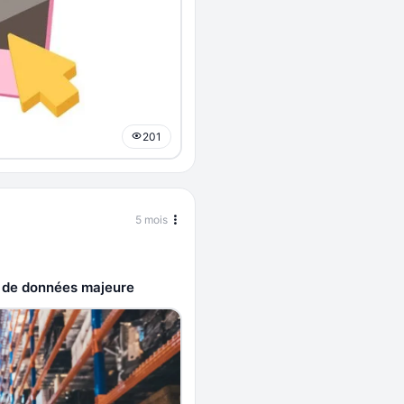
201
5 mois
e de données majeure