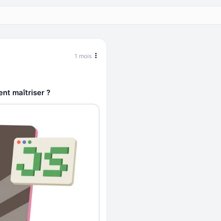
1 mois
nt maîtriser ?